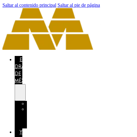
Saltar al contenido principal
Saltar al pie de página
EL
DRAGÓN
DE
MÉXICO
CONCURSO
MÉXICO
CONFÍA
EN
TI
YO