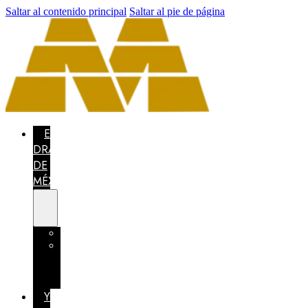
Saltar al contenido principal
Saltar al pie de página
EL
DRAGÓN
DE
MÉXICO
CONCURSO
MÉXICO
CONFÍA
EN
TI
YO