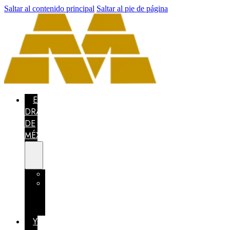
Saltar al contenido principal
Saltar al pie de página
EL
DRAGÓN
DE
MÉXICO
CONCURSO
MÉXICO
CONFÍA
EN
TI
YO