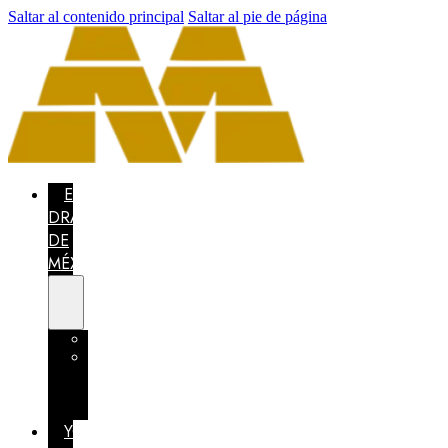
Saltar al contenido principal
Saltar al pie de página
EL
DRAGÓN
DE
MÉXICO
CONCURSO
MÉXICO
CONFÍA
EN
TI
YO