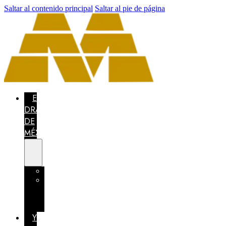
Saltar al contenido principal
Saltar al pie de página
EL
DRAGÓN
DE
MÉXICO
CONCURSO
MÉXICO
CONFÍA
EN
TI
YO