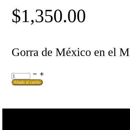
$
1,350.00
Gorra de México en el 
Gorra
MM
Alternative:
Añadir al carrito
cantidad