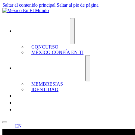
Saltar al contenido principal
Saltar al pie de página
EL DRAGÓN DE MÉXICO
CONCURSO
MÉXICO CONFÍA EN TI
YO SOY MÉXICO EN EL MUNDO
MEMBRESÍAS
IDENTIDAD
PRODUCTOS
PROYECTOS
CONTACTO
EN