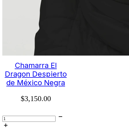
Chamarra El
Dragon Despierto
de México Negra
$
3,150.00
Chamarra
El
Dragon