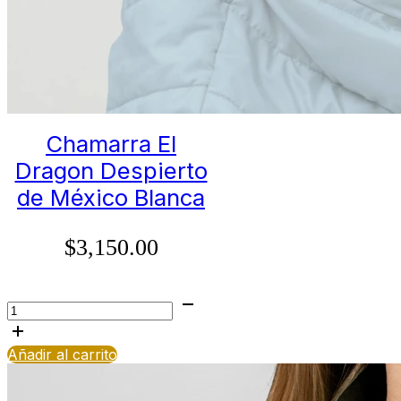
Chamarra El
Dragon Despierto
de México Blanca
$
3,150.00
Chamarra
El
Dragon
Añadir al carrito
Alternative:
Despierto
de
México